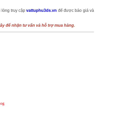
i lòng truy cập
vattuphu3ds.vn
để được báo giá và
đây để nhận tư vấn và hỗ trợ mua hàng.
log