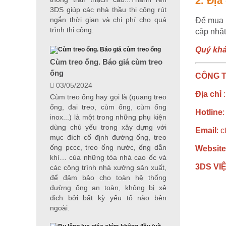
2. Địa
3DS giúp các nhà thầu thi công rút
ngắn thời gian và chi phí cho quá
Để mua
trình thi công.
cập nhật
Quý khá
Cùm treo ống. Báo giá cùm treo
ống
CÔNG T
03/05/2024
Địa chỉ
:
Cùm treo ống hay gọi là (quang treo
ống, đai treo, cùm ống, cùm ống
Hotline
inox...) là một trong những phụ kiện
dùng chủ yếu trong xây dựng với
Email
: 
mục đích cố định đường ống, treo
ống pccc, treo ống nước, ống dẫn
Website
khí… của những tòa nhà cao ốc và
3DS VIỆ
các công trình nhà xưởng sản xuất,
để đảm bảo cho toàn hệ thống
đường ống an toàn, không bị xê
dịch bởi bất kỳ yếu tố nào bên
ngoài.