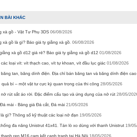
IN BÀI KHÁC
g xà gồ - Vật Tư Phụ 3DS
06/08/2026
 xà gồ là gì? Báo giá ty giằng xà gồ.
06/08/2026
giằng xà gồ d12 giá rẻ? Báo giá ty giằng xà gồ d12
01/08/2026
các loại vít: vít thạch cao, vít tự khoan, vít đầu lục giác
01/08/2026
băng tan, băng dính điện. Địa chỉ bán băng tan và băng dính điện ca
 quả bí – một vật tư cực kỳ quan trọng của thi công
28/05/2026
nở rút sắt áo rời. Đặc điểm cấu tạo và ứng dụng của nở rút
28/05/202
 Đá mài - Bảng giá Đá cắt, Đá mài
21/05/2026
là gì? Thông số kỹ thuật các loại nở đạn
19/05/2026
hống đa năng Unistrut 41x41. Tán lò xo dùng với thanh Unistrut
19/05
 thanh ren M16 cam kết cạnh tranh tại Hà Nội
18/05/2026