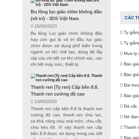
Bu lông lục giác chìm không đầu
CÁC T
(vít trí) - 3DS Việt Nam
15/03/2023
Ty giằn
Bu lông Lục giác chìm không đầu
hay còn gọi là vít trí đầu lục giác
Ty giằng
chìm được sử dụng phổ biến trong
ngành cơ khí chế tạo, dùng để lắp
Mua ty 
ráp các chi tiết cơ khí chính xác, các
Báo giá 
chi tiết máy móc, thiết bị.
Báo giá 
Đai treo
Thanh ren (Ty ren) Cấp bền 8.8.
Thanh ren cường độ cao
Báo giá 
13/03/2023
Đá cắt,
Thanh ren cấp bền 8.8 là thanh ren
cường độ cao, thanh ren chịu lực,
Nở đạn 
có khả năng chịu mài mòn, chịu cắt,
chịu kéo tốt. Vì vậy thanh ren cấp
Thanh c
bền 8.8 được sử dụng trong các kết
Báo giá