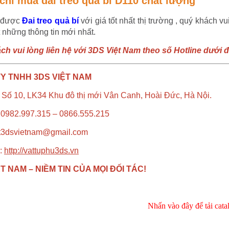
 chỉ mua đai treo quả bí D110 chất lượng
 được
Đai treo quả bí
với giá tốt nhất thị trường , quý khách vu
 những thông tin mới nhất.
ch vui lòng liên hệ với 3DS Việt Nam theo số Hotline dưới 
Y TNHH 3DS VIỆT NAM
 Số 10, LK34 Khu đô thị mới Vân Canh, Hoài Đức, Hà Nội.
: 0982.997.315 – 0866.555.215
ct3dsvietnam@gmail.com
:
http://vattuphu3ds.vn
T NAM – NIỀM TIN CỦA MỌI ĐỐI TÁC!
Nhấn vào đây để tải cata