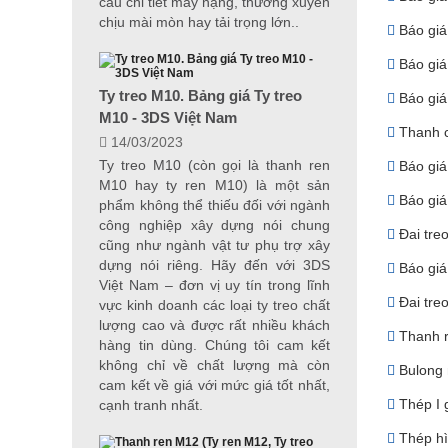
cấu chi tiết máy nặng, thường xuyên
chịu mài mòn hay tải trọng lớn..
Báo giá
Báo giá
Ty treo M10. Bảng giá Ty treo
Báo giá 
M10 - 3DS Việt Nam
Thanh c
14/03/2023
Ty treo M10 (còn gọi là thanh ren
Báo giá
M10 hay ty ren M10) là một sản
Báo giá
phẩm không thể thiếu đối với ngành
công nghiệp xây dựng nói chung
Đai treo
cũng như ngành vật tư phụ trợ xây
dựng nói riêng. Hãy đến với 3DS
Báo giá
Việt Nam – đơn vị uy tín trong lĩnh
Đai treo
vực kinh doanh các loại ty treo chất
lượng cao và được rất nhiều khách
Thanh r
hàng tin dùng. Chúng tôi cam kết
không chỉ về chất lượng mà còn
Bulong 
cam kết về giá với mức giá tốt nhất,
Thép I g
cạnh tranh nhất.
Thép hì