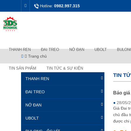
0982.997.315
Hotline:
THANH REN
ĐAI TREO
NỞ ĐẠN
UBOLT
BULONG
Trang chủ
TIN SẢN PHẨM
TIN TỨC & SỰ KIỆN
TIN T
THANH REN
ĐAI TREO
Báo giá
●
28/05/
NỞ ĐẠN
Giá Đai t
chủ đầu t
UBOLT
được chi 