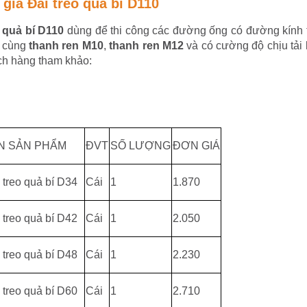
 giá Đai treo quả bí D110
o quả bí D110
dùng để thi công các đường ống có đường kính 
 cùng
thanh ren M10
,
thanh ren M12
và có cường độ chịu tải k
ch hàng tham khảo:
N SẢN PHẨM
ĐVT
SỐ LƯỢNG
ĐƠN GIÁ
 treo quả bí D34
Cái
1
1.870
 treo quả bí D42
Cái
1
2.050
 treo quả bí D48
Cái
1
2.230
 treo quả bí D60
Cái
1
2.710