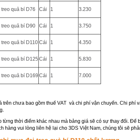
 treo quả bí D76
Cái
1
3.230
 treo quả bí D90
Cái
1
3.750
 treo quả bí D110
Cái
1
4.350
 treo quả bí D125
Cái
1
5.830
 treo quả bí D169
Cái
1
7.000
á trên chưa bao gồm thuế VAT và chi phí vận chuyển. Chi phí
g.
o từng thời điểm khác nhau mà bảng giá sẽ có sự thay đổi. Để b
h hàng vui lòng liên hệ lại cho 3DS Việt Nam, chúng tôi sẽ phả