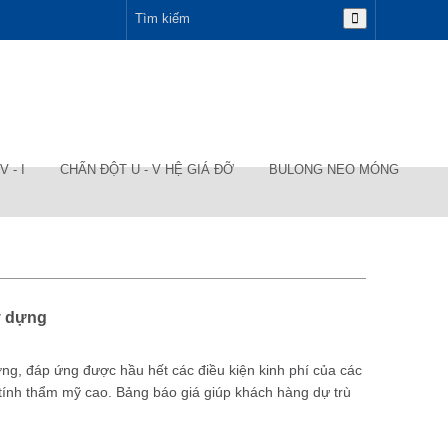
 - I
CHẤN ĐỘT U - V HỆ GIÁ ĐỠ
BULONG NEO MÓNG
ây dựng
ờng, đáp ứng được hầu hết các điều kiện kinh phí của các
tính thẩm mỹ cao. Bảng báo giá giúp khách hàng dự trù