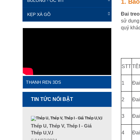
BULONG - ỐC VÍT
1. Báo
Đai tre
KẸP XÀ GỒ
sử dụng
quý khá
STT
TÊ
THANH REN 3DS
1
Đai
TIN TỨC NỔI BẬT
2
Đai
3
Đai
Thép U, Thép V, Thép I - Giá
Thép U,V,I
4
Đai