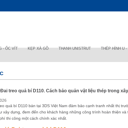
 - ỐC VÍT
KẸP XÀ GỒ
THANH UNISTRUT
THÉP HÌNH U - V
ỨC
 Đai treo quả bí D110. Cách bảo quản vật liệu thép trong x
2026
reo quả bí D110 bán tại 3DS Việt Nam đảm bảo cạnh tranh nhất thị trư
ư xây dựng, đem đến cho khách hàng những công trình hoàn thiện và 
phí thi công một cách chính xác nhất.