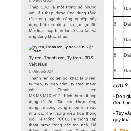
04/07/2024
Thép U,V,I là một trong số những
5
Đai
vật liệu thép được ứng dụng rộng
rãi trong ngành công nghiệp xây
6
Đai
dựng bởi khả năng chịu lực cực tốt.
Mỗi loại thép hình lại có cấu tạo và
ứng dụng khác nhau.
7
Đai
8
Đai
Ty ren, Thanh ren, Ty treo - 3DS
Việt Nam
9
Đai
09/05/2024
Thanh ren có tên gọi khác là ty ren,
ty treo, ty treo trần, ty treo máng
LƯU Ý:
cáp. Thanh ren
M6,M8,M10,M12...Kích thước thông
- Đơn gi
dụng từ 2m đến 3m. Được ứng
đơn hàn
dụng thi công trong nhiều lĩnh vực
như các Hệ thống điều hòa thông
- Tùy và
gió, Hệ thống PCCC, Hệ thống cấp
quý khác
thoát nước trong các tòa nhà, Hệ
thống trần thạch cao...Thanh ren