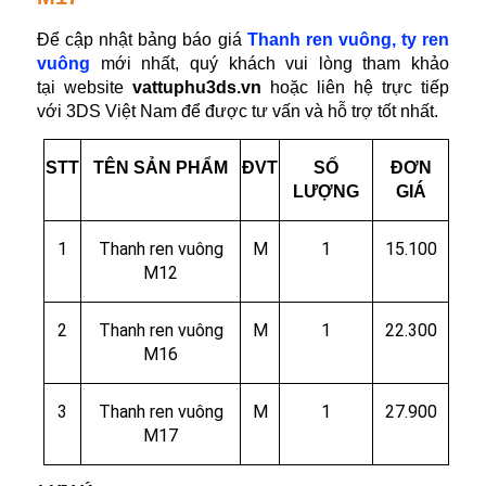
Để cập nhật bảng báo giá
Thanh ren vuông, ty ren
vuông
mới nhất, quý khách vui lòng tham khảo
tại website
vattuphu3ds.vn
hoặc liên hệ trực tiếp
với 3DS Việt Nam để được tư vấn và hỗ trợ tốt nhất.
STT
TÊN SẢN PHẨM
ĐVT
SỐ
ĐƠN
LƯỢNG
GIÁ
1
Thanh ren vuông
M
1
15.100
M12
2
Thanh ren vuông
M
1
22.300
M16
3
Thanh ren vuông
M
1
27.900
M17