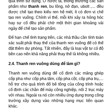
quá trình sử dụng. Ở nước ta, thông thường các sản
phẩm như
thanh ren
, bu lông, nở đạn, ubolt ,… đều
được chế tạo theo kiểu ren hệ mét, ít có đơn vị chế
tạo ren vuông. Chính vì thế, mỗi khi xảy ra hỏng hóc
hay sự cố đều phải chờ một thời gian khoảng vài
ngày để chế tạo sản phẩm.
Để hạn chế tình trạng trên, các nhà thầu cần tính toán
xác suất phải thay thế của thanh ren vuông để có thể
đặt thêm dự phòng. Tất nhiên, đây là loại vật tư có độ
bền cao nên khả năng phải thay thế là không nhiều.
2.4. Thanh ren vuông dùng để làm gì?
Thanh ren vuông dùng để cố định các mảng ghép
cốp pha như cốp pha tấm, cốp pha cột, cốp pha trụ,…
hỗ trợ cho quá trình đổ bê tông của công trình hoặc
cố định các chân đế máy công nghiệp, nối 2 trục máy
với nhau. Ngoài ra nó còn nhiều ứng dụng trong công
trường xây dựng vào những hạng mục liên quan
khác.