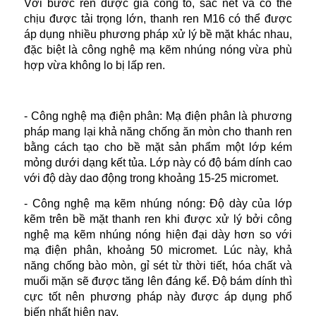
Với bước ren được gia công to, sắc nét và có thể
chịu được tải trọng lớn, thanh ren M16 có thể được
áp dụng nhiều phương pháp xử lý bề mặt khác nhau,
đặc biệt là công nghệ mạ kẽm nhúng nóng vừa phù
hợp vừa không lo bị lấp ren.
- Công nghệ mạ điện phân: Mạ điện phân là phương
pháp mang lại khả năng chống ăn mòn cho thanh ren
bằng cách tạo cho bề mặt sản phẩm một lớp kém
mỏng dưới dạng kết tủa. Lớp này có độ bám dính cao
với độ dày dao động trong khoảng 15-25 micromet.
- Công nghệ mạ kẽm nhúng nóng: Độ dày của lớp
kẽm trên bề mặt thanh ren khi được xử lý bởi công
nghệ mạ kẽm nhúng nóng hiện đại dày hơn so với
mạ điện phân, khoảng 50 micromet. Lúc này, khả
năng chống bào mòn, gỉ sét từ thời tiết, hóa chất và
muối mặn sẽ được tăng lên đáng kể. Độ bám dính thì
cực tốt nên phương pháp này được áp dụng phổ
biến nhất hiện nay.