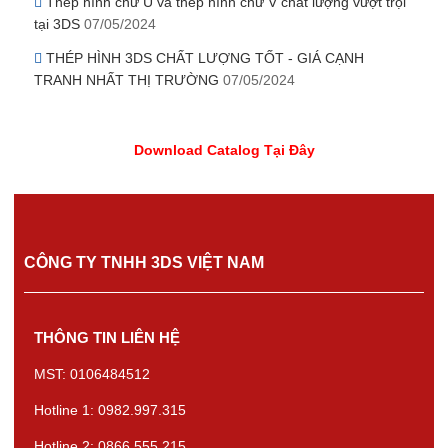
Thép hình chữ U và thép hình chữ V chất lượng vượt trội
tại 3DS
07/05/2024
THÉP HÌNH 3DS CHẤT LƯỢNG TỐT - GIÁ CẠNH
TRANH NHẤT THỊ TRƯỜNG
07/05/2024
Download Catalog Tại Đây
CÔNG TY TNHH 3DS VIỆT NAM
THÔNG TIN LIÊN HỆ
MST: 0106484512
Hotline 1: 0982.997.315
Hotline 2: 0866.555.215