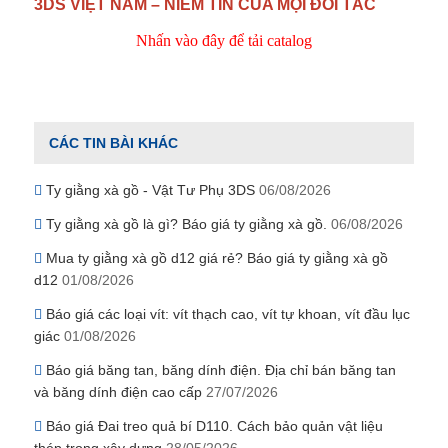
3DS VIỆT NAM – NIỀM TIN CỦA MỌI ĐỐI TÁC
Nhấn vào đây để tải catalog
CÁC TIN BÀI KHÁC
Ty giằng xà gồ - Vật Tư Phụ 3DS
06/08/2026
Ty giằng xà gồ là gì? Báo giá ty giằng xà gồ.
06/08/2026
Mua ty giằng xà gồ d12 giá rẻ? Báo giá ty giằng xà gồ
d12
01/08/2026
Báo giá các loại vít: vít thạch cao, vít tự khoan, vít đầu lục
giác
01/08/2026
Báo giá băng tan, băng dính điện. Địa chỉ bán băng tan
và băng dính điện cao cấp
27/07/2026
Báo giá Đai treo quả bí D110. Cách bảo quản vật liệu
thép trong xây dựng
28/05/2026