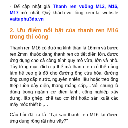
- Để cập nhật giá
Thanh ren vuông M12, M16,
M17
mới nhất, Quý khách vui lòng xem tại website
vattuphu3ds.vn
2. Ưu điểm nổi bật của thanh ren M16
trong thi công
Thanh ren M16 có đường kính thân là 16mm và bước
ren 2mm, thuộc dạng thanh ren có tiết diện lớn, được
ứng dụng cho cả công trình quy mô vừa, lớn và nhỏ.
Tùy từng mục đích cụ thể mà thanh ren có thể dùng
làm hệ treo giá đỡ cho đường ống cứu hỏa, đường
ống cung cấp nước, nguyên nhiên liệu hoặc treo ống
thép luồn dây điện, thang máng cáp,…Nói chung là
dùng trong ngành cơ điện lạnh, công nghiệp xây
dựng, lắp ghép, chế tạo cơ khí hoặc sản xuất các
máy móc thiết bị,…
Câu hỏi đặt ra là: “Tại sao thanh ren M16 lại được
ứng dụng rộng rãi như vậy?”