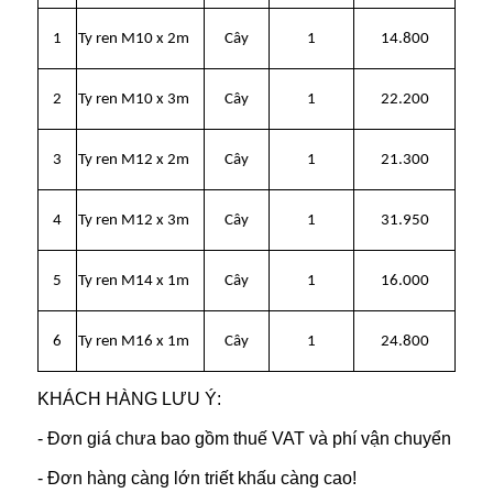
1
Ty ren M10 x 2m
Cây
1
14.800
2
Ty ren M10 x 3m
Cây
1
22.200
3
Ty ren M12 x 2m
Cây
1
21.300
4
Ty ren M12 x 3m
Cây
1
31.950
5
Ty ren M14 x 1m
Cây
1
16.000
6
Ty ren M16 x 1m
Cây
1
24.800
KHÁCH HÀNG LƯU Ý:
- Đơn giá chưa bao gồm thuế VAT và phí vận chuyển
- Đơn hàng càng lớn triết khấu càng cao!