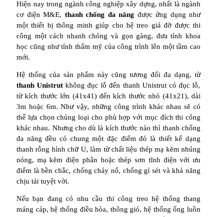
Hiện nay trong ngành công nghiệp xây dựng, nhất là ngành
cơ điện M&E,
thanh chống đa năng
được ứng dụng như
một thiết bị thông minh giúp cho hệ treo giá đỡ được thi
công một cách nhanh chóng và gọn gàng, đưa tính khoa
học cũng như tính thẩm mỹ của công trình lên một tầm cao
mới.
Hệ thống của sản phẩm này cũng tương đối đa dạng, từ
thanh Unistrut
không đục lỗ đến thanh Unistrut có đục lỗ,
từ kích thước lớn (41x41) đến kích thước nhỏ (41x21), dài
3m hoặc 6m. Như vậy, những công trình khác nhau sẽ có
thể lựa chọn chủng loại cho phù hợp với mục đích thi công
khác nhau. Nhưng cho dù là kích thước nào thì thanh chống
đa năng đều có chung một đặc điểm đó là thiết kế dạng
thanh rỗng hình chữ U, làm từ chất liệu thép mạ kẽm nhúng
nóng, mạ kẽm điện phân hoặc thép sơn tĩnh điện với ưu
điểm là bền chắc, chống cháy nổ, chống gỉ sét và khả năng
chịu tải tuyệt vời.
Nếu bạn đang có nhu cầu thi công treo hệ thống thang
máng cáp, hệ thống điều hòa, thông gió, hệ thống ống luồn