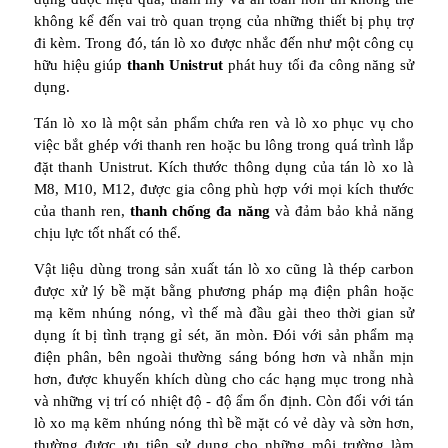
không kể đến vai trò quan trọng của những thiết bị phụ trợ
đi kèm. Trong đó, tán lò xo được nhắc đến như một công cụ
hữu hiệu giúp
thanh Unistrut
phát huy tối đa công năng sử
dụng.
Tán lò xo là một sản phẩm chứa ren và lò xo phục vụ cho
việc bắt ghép với thanh ren hoặc bu lông trong quá trình lắp
đặt thanh Unistrut. Kích thước thông dụng của tán lò xo là
M8, M10, M12, được gia công phù hợp với mọi kích thước
của thanh ren,
thanh chống đa năng
và đảm bảo khả năng
chịu lực tốt nhất có thể.
Vật liệu dùng trong sản xuất tán lò xo cũng là thép carbon
được xử lý bề mặt bằng phương pháp mạ điện phân hoặc
mạ kẽm nhúng nóng, vì thế mà đầu gài theo thời gian sử
dụng ít bị tình trạng gỉ sét, ăn mòn. Đói với sản phẩm mạ
điện phân, bên ngoài thường sáng bóng hơn và nhẵn mịn
hơn, được khuyến khích dùng cho các hạng mục trong nhà
và những vị trí có nhiệt độ - độ ẩm ổn định. Còn đối với tán
lò xo mạ kẽm nhúng nóng thì bề mặt có vẻ dày và sờn hơn,
thường được ưu tiên sử dụng cho những môi trường làm