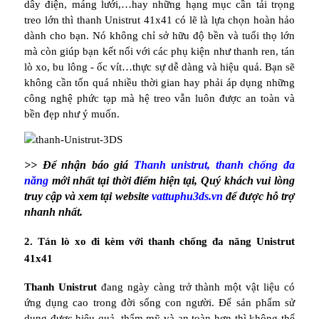
dây điện, máng lưới,…hay những hạng mục cần tải trọng
treo lớn thì thanh Unistrut 41x41 có lẽ là lựa chọn hoàn hảo
dành cho bạn. Nó không chỉ sở hữu độ bền và tuổi thọ lớn
mà còn giúp bạn kết nối với các phụ kiện như thanh ren, tán
lò xo, bu lông - ốc vít…thực sự dễ dàng và hiệu quả. Bạn sẽ
không cần tốn quá nhiều thời gian hay phải áp dụng những
công nghệ phức tạp mà hệ treo vẫn luôn được an toàn và
bền đẹp như ý muốn.
>> Để nhận báo giá
Thanh unistrut, thanh chống đa
năng
mới nhất tại thời điểm hiện tại, Quý khách vui lòng
truy cập và xem tại website
vattuphu3ds.vn
để được hỗ trợ
nhanh nhất.
2. Tán lò xo đi kèm với thanh chống đa năng Unistrut
41x41
Thanh Unistrut
đang ngày càng trở thành một vật liệu có
ứng dụng cao trong đời sống con người. Để sản phẩm sử
dụng được hiệu quả, thẩm mỹ và an toàn hơn thì không thể