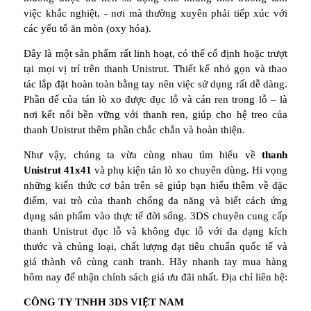
việc khắc nghiệt, - nơi mà thường xuyên phải tiếp xúc với
các yếu tố ăn mòn (oxy hóa).
Đây là một sản phẩm rất linh hoạt, có thể cố định hoặc trượt
tại mọi vị trí trên thanh Unistrut. Thiết kế nhỏ gọn và thao
tác lắp đặt hoàn toàn bằng tay nên việc sử dụng rất dễ dàng.
Phần đế của tán lò xo được đục lỗ và cán ren trong lỗ – là
nơi kết nối bền vững với thanh ren, giúp cho hệ treo của
thanh Unistrut thêm phần chắc chắn và hoàn thiện.
Như vậy, chúng ta vừa cùng nhau tìm hiểu về
thanh
Unistrut 41x41
và phụ kiện tán lò xo chuyên dùng. Hi vọng
những kiến thức cơ bản trên sẽ giúp bạn hiểu thêm về đặc
điểm, vai trò của thanh chống đa năng và biết cách ứng
dụng sản phẩm vào thực tế đời sống. 3DS chuyên cung cấp
thanh Unistrut đục lỗ và không đục lỗ với đa dạng kích
thước và chủng loại, chất lượng đạt tiêu chuẩn quốc tế và
giá thành vô cùng canh tranh. Hãy nhanh tay mua hàng
hôm nay để nhận chính sách giá ưu đãi nhất. Địa chỉ liên hệ:
CÔNG TY TNHH 3DS VIỆT NAM