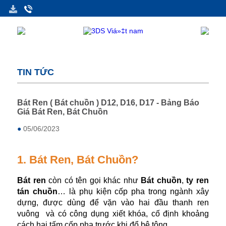
TIN TỨC
Bát Ren ( Bát chuồn ) D12, D16, D17 - Bảng Báo
Giá Bát Ren, Bát Chuồn
●
05/06/2023
1. Bát Ren, Bát Chuồn?
Bát ren
còn có tên gọi khác như
Bát chuồn
,
ty ren
tán chuồn
… là phụ kiện cốp pha trong ngành xây
dựng, được dùng để vặn vào hai đầu thanh ren
vuông và có công dụng xiết khóa, cố định khoảng
cách hai tấm cốp pha trước khi đổ bê tông.