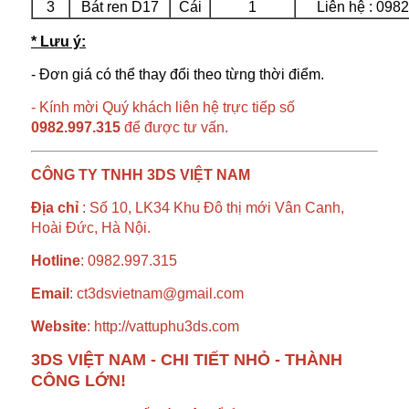
3
Bát ren D17
Cái
1
Liên hệ : 098
* Lưu ý:
- Đơn giá có thể thay đổi theo từng thời điểm.
- Kính mời Quý khách liên hệ trực tiếp số
0982.997.315
để được tư vấn.
CÔNG TY TNHH 3DS VIỆT NAM
Địa chỉ
: Số 10, LK34 Khu Đô thị mới Vân Canh,
Hoài Đức, Hà Nội.
Hotline
: 0982.997.315
Email
:
ct3dsvietnam@gmail.com
Website
:
http://vattuphu3ds.com
3DS VIỆT NAM - CHI TIẾT NHỎ - THÀNH
CÔNG LỚN!